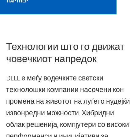
ПАРТНЕР
Технологии што го движат
човечкиот напредок
DELL е меѓу водечките светски
технолошки компании насочени кон
промена на животот на луѓето нудејќи
извонредни можности. Хибридни
облак решенија, компјутери со високи
перформанси и иницијативи за