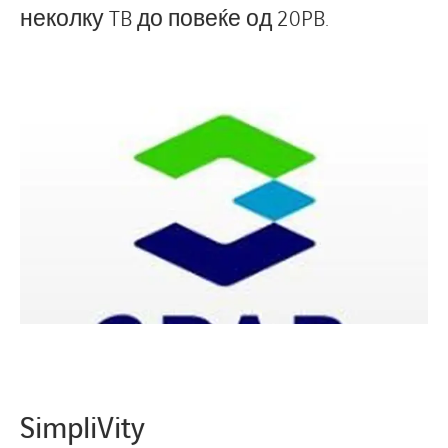
неколку TB до повеќе од 20PB.
SimpliVity