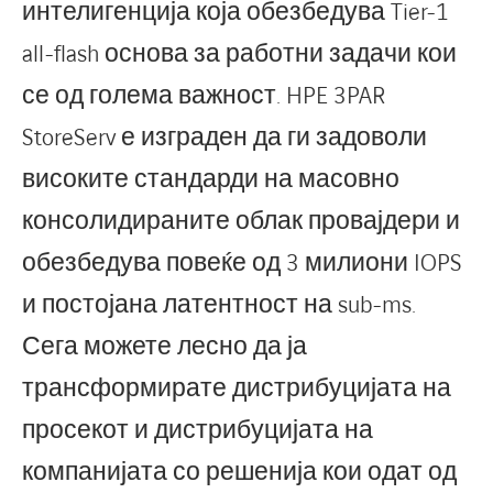
интелигенција која обезбедува Tier-1
all-flash основа за работни задачи кои
се од голема важност. HPE 3PAR
StoreServ е изграден да ги задоволи
високите стандарди на масовно
консолидираните облак провајдери и
обезбедува повеќе од 3 милиони IOPS
и постојана латентност на sub-ms.
Сега можете лесно да ја
трансформирате дистрибуцијата на
просекот и дистрибуцијата на
компанијата со решенија кои одат од