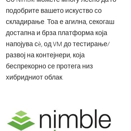
подобрите вашето искуство со
складирање. Тоа е агилна, секогаш
достапна и брза платформа која
напојува сè, од VM до тестирање/
развој на контејнери, која
беспрекорно се протега низ
хибридниот облак.