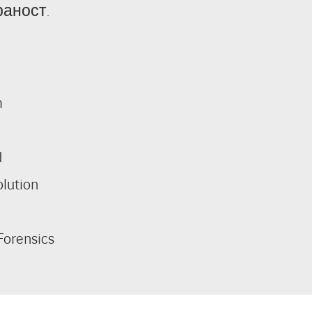
аност.
m
d
olution
Forensics