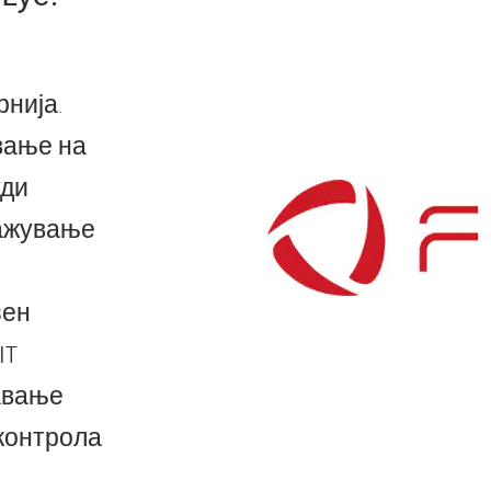
нија.
вање на
уди
ражување
зен
IT
давање
 контрола