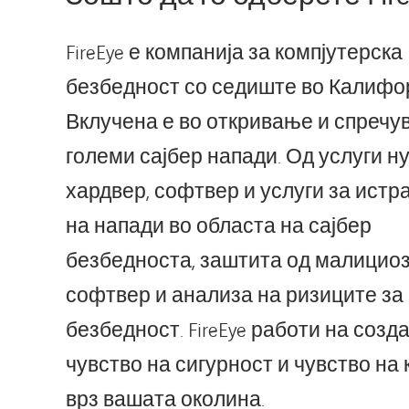
FireEye е компанија за компјутерска
безбедност со седиште во Калифор
Вклучена е во откривање и спречу
големи сајбер напади. Од услуги н
хардвер, софтвер и услуги за ист
на напади во областа на сајбер
безбедноста, заштита од малицио
софтвер и анализа на ризиците за 
безбедност. FireEye работи на соз
чувство на сигурност и чувство на
врз вашата околина.