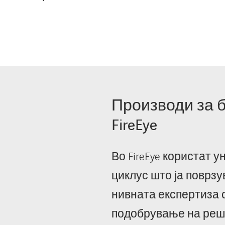
Производи за 
FireEye
Во FireEye користат 
циклус што ја поврзу
нивната експертиза 
подобрување на реш