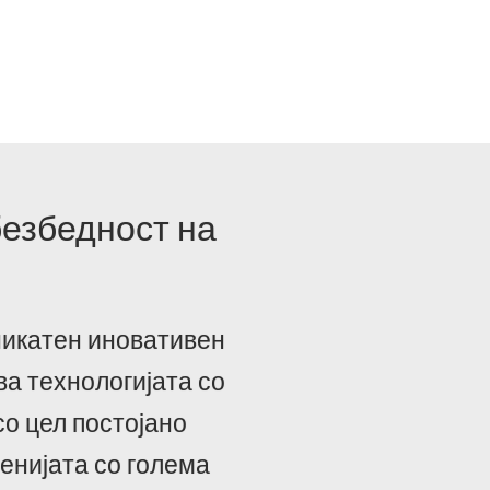
безбедност на
уникатен иновативен
ва технологијата со
со цел постојано
енијата со голема